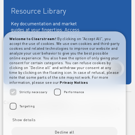
Resource Library
Key documentation and market
guides at your fingertips: Access
governing, operational, contractual,
Welcome to Clearstream!
By clicking on "Accept All", you
regulatory and more essential
accept the use of cookies. We use own cookies and third-party
documents.
cookies and related technologies to improve our website and
analyze your user behavior to give you the best possible
online experience. You also have the option of only giving your
consent for certain categories. You can refuse cookies by
clicking on “Decline all” and withdraw your consent at any
Explore
time by clicking on the floating icon. In case of refusal, please
note that some parts of the site may not work. For more
information, please see our
Privacy Notices
Strictly necessary
Performance
Career
Imprint
Disclaimer
Targeting
Privacy Notice Clearstream Group
Whistleblowers
Complaints
Show details
Decline all